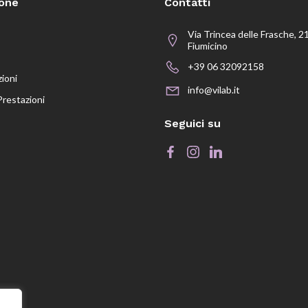
ione
Contatti
Via Trincea delle Frasche, 2
Fiumicino
+39 06 32092158
zioni
info@vilab.it
Prestazioni
Seguici su