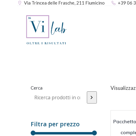
Via Trincea delle Frasche, 211 Fiumicino
+39 06 
Vai
al
contenuto
Visualizzaz
Cerca
Pacchetto
Filtra per prezzo
comple