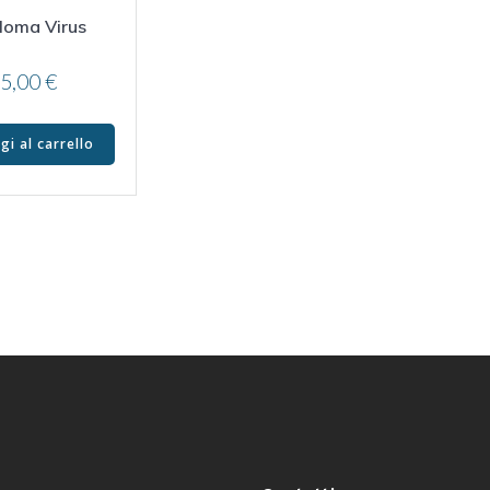
lloma Virus
5,00
€
gi al carrello