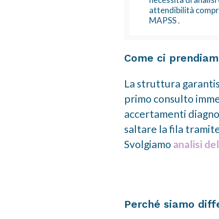
attendibilità comp
MAPSS .
Come ci prendiamo
La struttura garanti
primo consulto immedi
accertamenti diagnost
saltare la fila trami
Svolgiamo
analisi de
Perché siamo diff