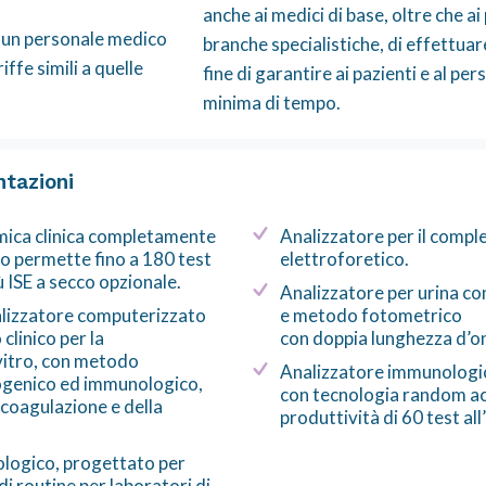
anche ai medici di base, oltre che ai
e un personale medico
branche specialistiche, di effettuare 
iffe simili a quelle
fine di garantire ai pazienti e al pe
minima di tempo.
tazioni
imica clinica completamente
Analizzatore per il comp
o permette fino a 180 test
elettroforetico.
ù ISE a secco opzionale.
Analizzatore per urina co
lizzatore computerizzato
e metodo fotometrico
clinico per la
con doppia lunghezza d’o
vitro, con metodo
Analizzatore immunologi
ogenico ed immunologico,
con tecnologia random ac
 coagulazione e della
produttività di 60 test all
logico, progettato per
 di routine per laboratori di