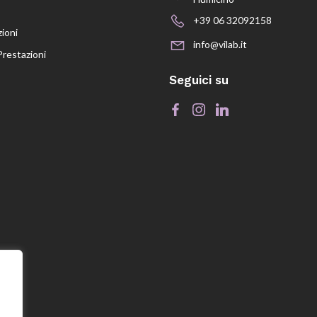
+39 06 32092158
zioni
info@vilab.it
Prestazioni
Seguici su