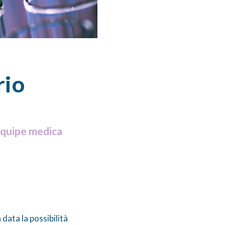
rio
equipe medica
 data la possibilità