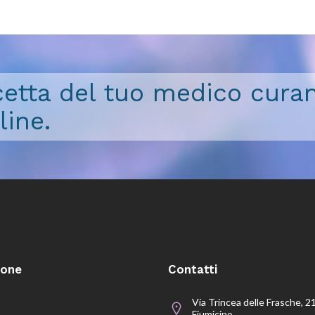
icetta del tuo medico curan
line.
ione
Contatti
Via Trincea delle Frasche, 2
Fiumicino