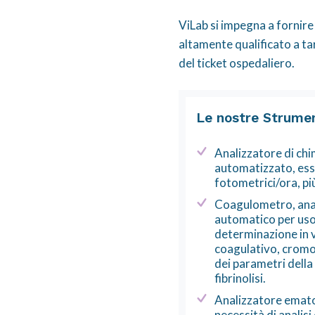
ViLab si impegna a fornir
altamente qualificato a tar
del ticket ospedaliero.
Le nostre Strumen
Analizzatore di ch
automatizzato, ess
fotometrici/ora, pi
Coagulometro, ana
automatico per uso 
determinazione in 
coagulativo, crom
dei parametri della
fibrinolisi.
Analizzatore emato
necessità di analisi