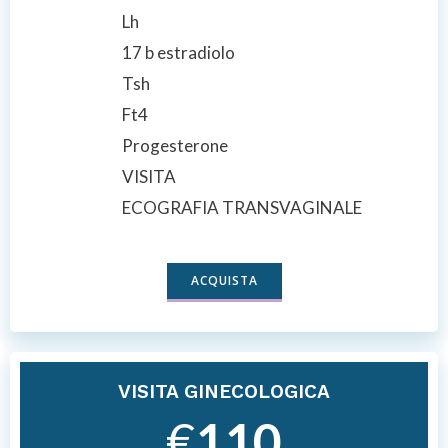
Lh
17 b estradiolo
Tsh
Ft4
Progesterone
VISITA
ECOGRAFIA TRANSVAGINALE
ACQUISTA
VISITA GINECOLOGICA
€
110