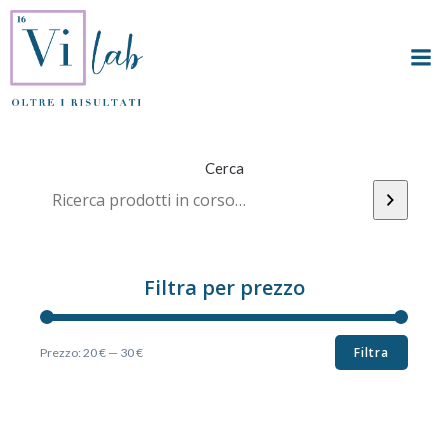
Vai
al
contenuto
Cerca
Filtra per prezzo
Filtra
Prezzo:
20 €
—
30 €
Prezzo
Prezzo
Min
Max