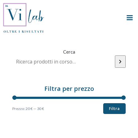
Vai
al
contenuto
Cerca
Filtra per prezzo
Filtra
Prezzo:
20 €
—
30 €
Prezzo
Prezzo
Min
Max