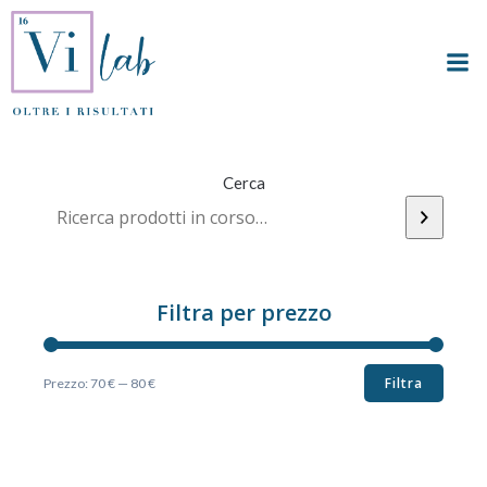
Vai
al
contenuto
Cerca
Filtra per prezzo
Filtra
Prezzo:
70 €
—
80 €
Prezzo
Prezzo
Min
Max