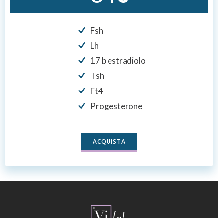
Fsh
Lh
17 b estradiolo
Tsh
Ft4
Progesterone
ACQUISTA