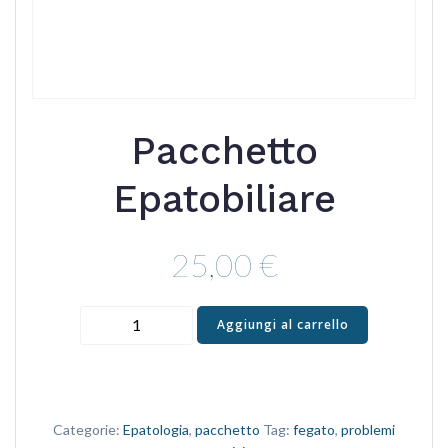
Pacchetto
Epatobiliare
25,00
€
Pacchetto
Aggiungi al carrello
Epatobiliare
quantità
Categorie:
Epatologia
,
pacchetto
Tag:
fegato
,
problemi