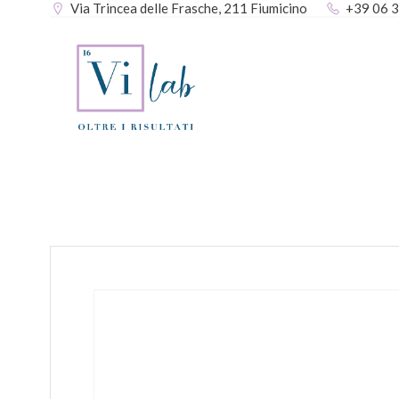
Via Trincea delle Frasche, 211 Fiumicino
+39 06 
Vai
al
contenuto