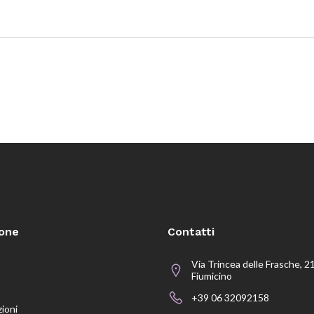
ione
Contatti
Via Trincea delle Frasche, 2
Fiumicino
+39 06 32092158
zioni