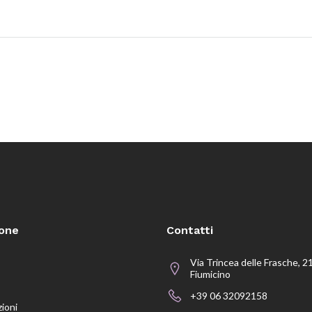
ione
Contatti
Via Trincea delle Frasche, 2
Fiumicino
+39 06 32092158
zioni