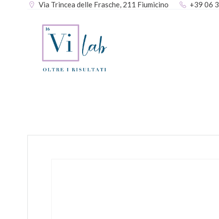
Via Trincea delle Frasche, 211 Fiumicino
+39 06 
Vai
al
contenuto