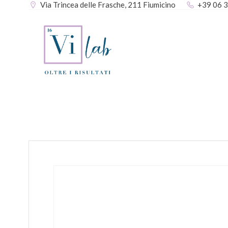
Via Trincea delle Frasche, 211 Fiumicino
+39 06 
Vai
al
contenuto