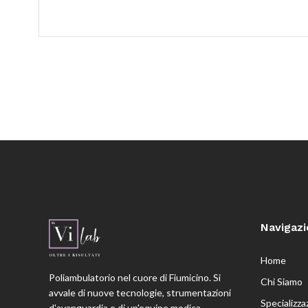
Navigaz
Home
Poliambulatorio nel cuore di Fiumicino. Si
Chi Siamo
avvale di nuove tecnologie, strumentazioni
Specializza
d'avanguardia e di un'equipe medica