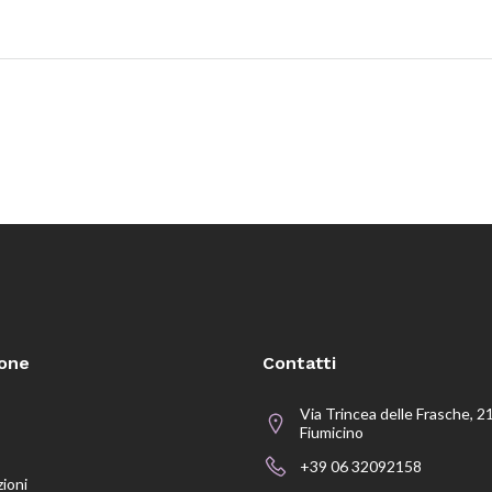
ione
Contatti
Via Trincea delle Frasche, 2
Fiumicino
+39 06 32092158
zioni