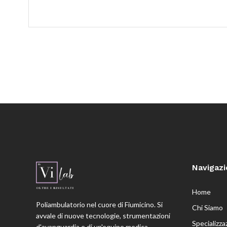
Navigaz
Home
Poliambulatorio nel cuore di Fiumicino. Si
Chi Siamo
avvale di nuove tecnologie, strumentazioni
Specializza
d'avanguardia e di un'equipe medica