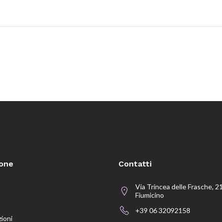
ione
Contatti
Via Trincea delle Frasche, 2
Fiumicino
+39 06 32092158
zioni