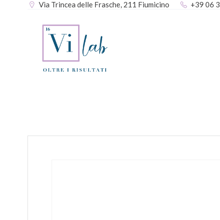
Via Trincea delle Frasche, 211 Fiumicino
+39 06 
Vai
al
contenuto