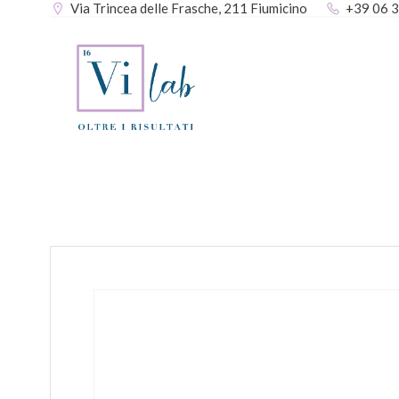
Via Trincea delle Frasche, 211 Fiumicino
+39 06 
Vai
al
contenuto