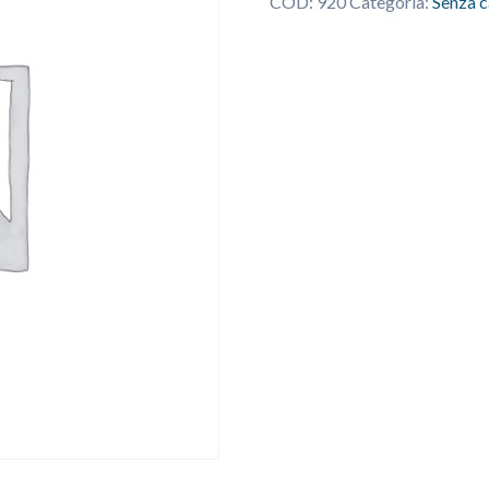
COD:
920
Categoria:
Senza c