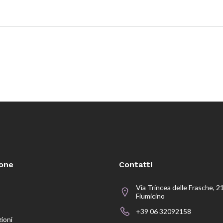
ione
Contatti
Via Trincea delle Frasche, 2
Fiumicino
+39 06 32092158
zioni