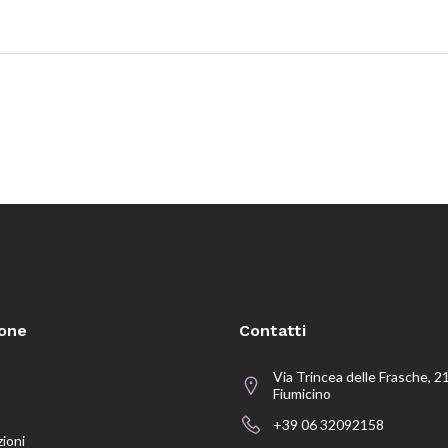
ione
Contatti
Via Trincea delle Frasche, 2
Fiumicino
+39 06 32092158
zioni