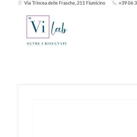
Via Trincea delle Frasche, 211 Fiumicino
+39 06 
Vai
al
contenuto