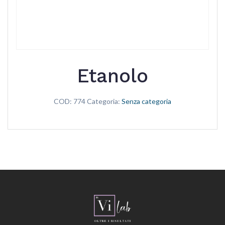
Etanolo
COD:
774
Categoria:
Senza categoria