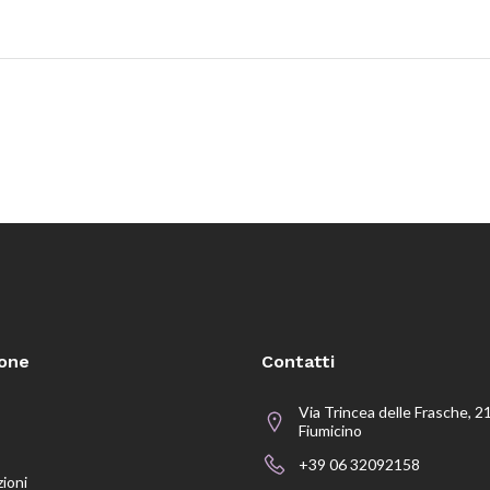
ione
Contatti
Via Trincea delle Frasche, 2
Fiumicino
+39 06 32092158
zioni