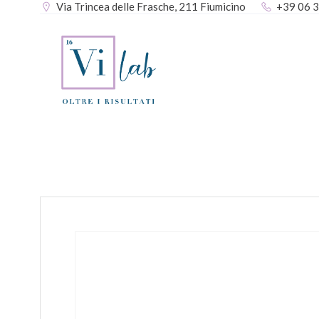
Via Trincea delle Frasche, 211 Fiumicino
+39 06 
Vai
al
contenuto