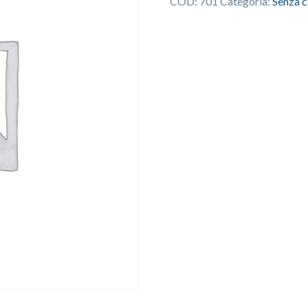
COD:
701
Categoria:
Senza c