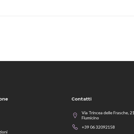
ione
Contatti
Via Trincea delle Frasche, 2
Fiumicino
+39 06 32092158
zioni