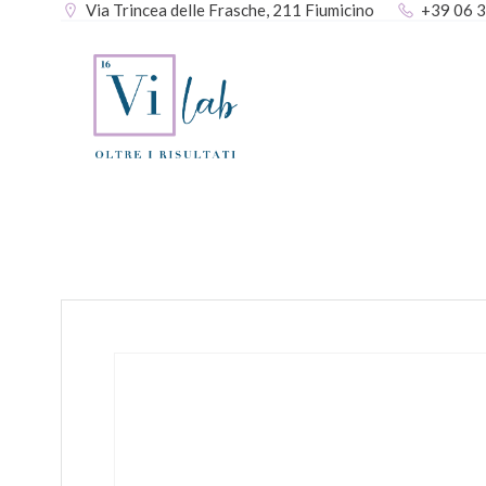
Via Trincea delle Frasche, 211 Fiumicino
+39 06 
Vai
al
contenuto