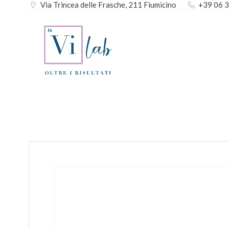
Via Trincea delle Frasche, 211 Fiumicino
+39 06 
Vai
al
contenuto