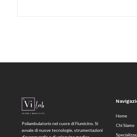
Navigaz
Home
Poliambulatorio nel cuore di Fiumicino. Si
Chi Siamo
avvale di nuove tecnologie, strumentazioni
Specializza
d'avanguardia e di un'equipe medica