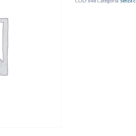
COD:
648
Categoria:
Senza c