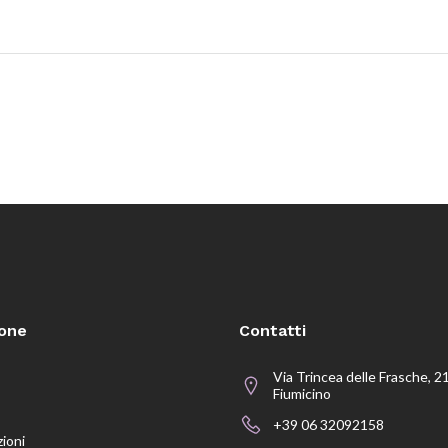
ione
Contatti
Via Trincea delle Frasche, 2
Fiumicino
+39 06 32092158
zioni