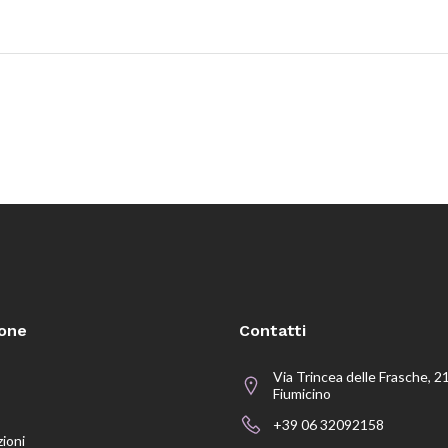
ione
Contatti
Via Trincea delle Frasche, 2
Fiumicino
+39 06 32092158
zioni