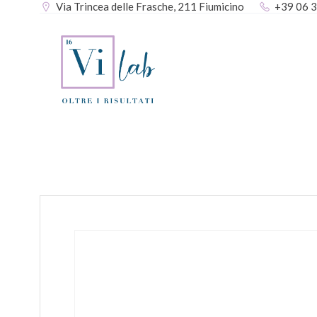
Via Trincea delle Frasche, 211 Fiumicino
+39 06 
Vai
al
contenuto