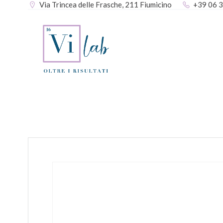
Via Trincea delle Frasche, 211 Fiumicino
+39 06 
Vai
al
contenuto