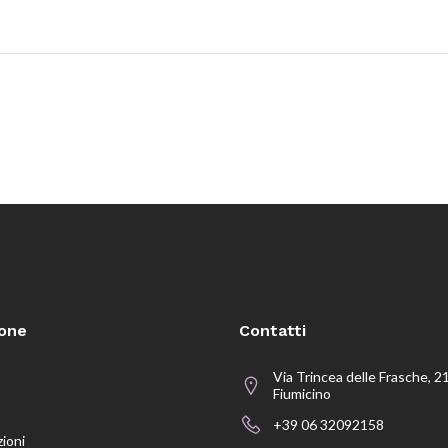
ione
Contatti
Via Trincea delle Frasche, 2
Fiumicino
+39 06 32092158
zioni