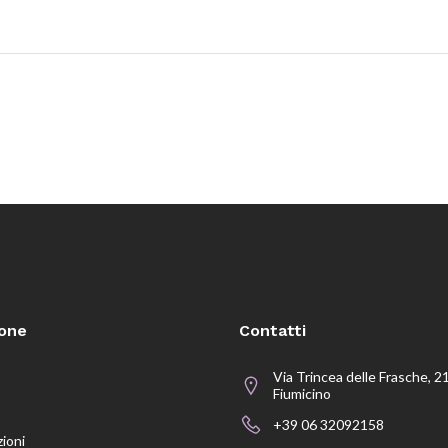
ione
Contatti
Via Trincea delle Frasche, 2
Fiumicino
+39 06 32092158
zioni