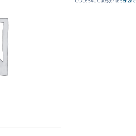
COD:
540
Categoria:
Senza c