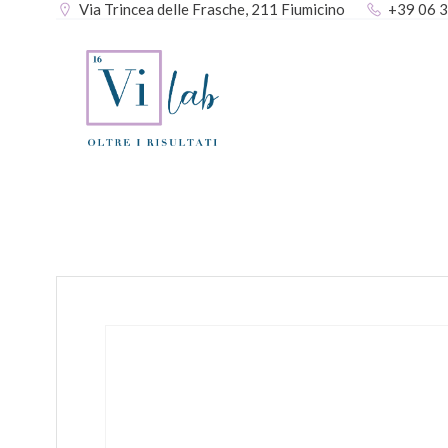
Via Trincea delle Frasche, 211 Fiumicino
+39 06 
Vai
al
contenuto