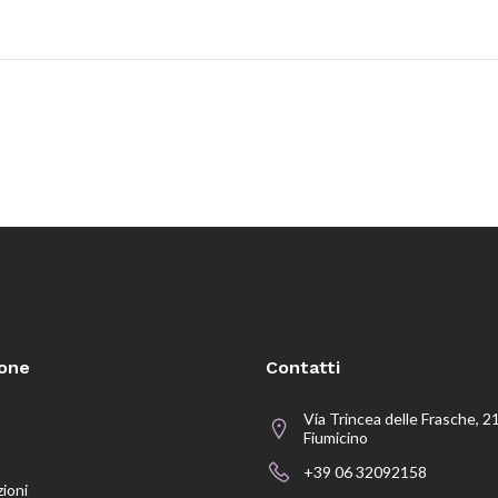
ione
Contatti
Via Trincea delle Frasche, 2
Fiumicino
+39 06 32092158
zioni