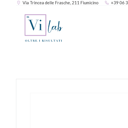
Via Trincea delle Frasche, 211 Fiumicino
+39 06 
Vai
al
contenuto