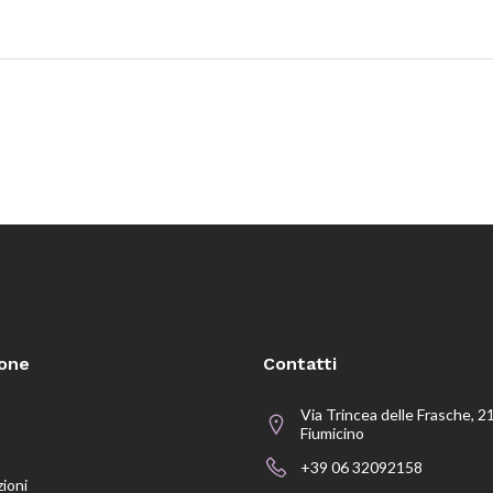
ione
Contatti
Via Trincea delle Frasche, 2
Fiumicino
+39 06 32092158
zioni