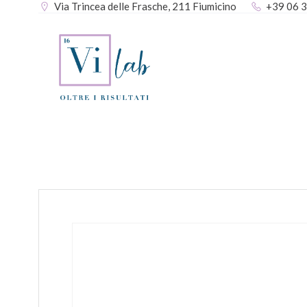
Via Trincea delle Frasche, 211 Fiumicino
+39 06 
Vai
al
contenuto